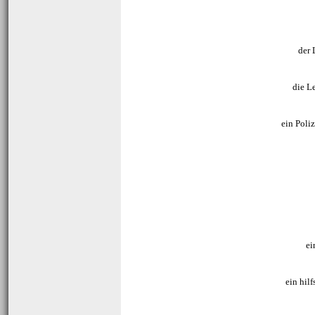
der 
die Le
ein Poli
ei
ein hilf