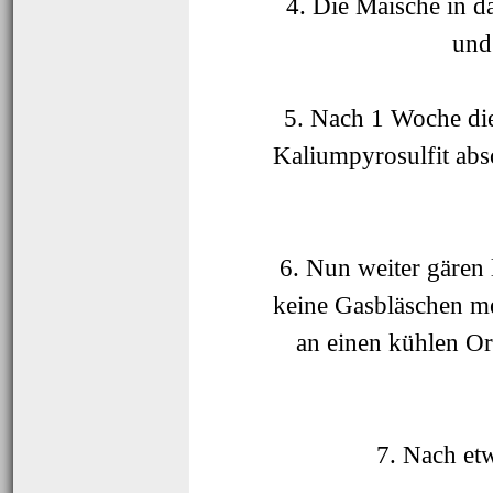
4. Die
Maische
in d
und
5. Nach 1 Woche d
Kaliumpyrosulfit
abs
6. Nun weiter gären 
keine
Gasbläschen
me
an einen kühlen Ort
7. Nach et